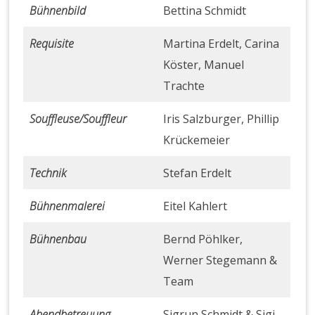
Bühnenbild
Bettina Schmidt
Requisite
Martina Erdelt, Carina
Köster, Manuel
Trachte
Souffleuse/Souffleur
Iris Salzburger, Phillip
Krückemeier
Technik
Stefan Erdelt
Bühnenmalerei
Eitel Kahlert
Bühnenbau
Bernd Pöhlker,
Werner Stegemann &
Team
Abendbetreuung
Sigrun Schmidt & Sigi